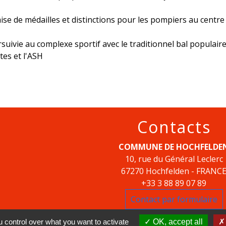
se de médailles et distinctions pour les pompiers au centre
rsuivie au complexe sportif avec le traditionnel bal populair
tes et l'ASH
Contacts
COMMUNE DE HOCHFELDE
10, rue du Général Leclerc
67270 Hochfelden - FRANC
+33 3 88 89 07 89
Contact par formulaire
 control over what you want to activate
OK, accept all