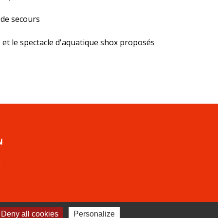
 de secours
e et le spectacle d'aquatique shox proposés
N
E
Deny all cookies
Personalize