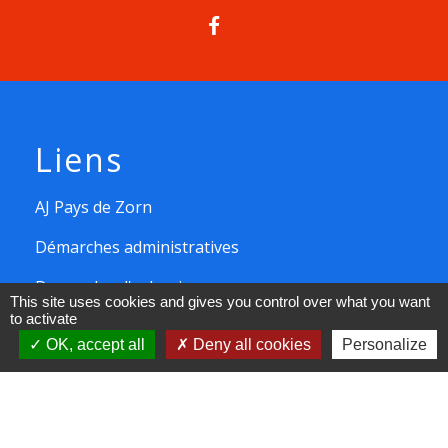
Liens
AJ Pays de Zorn
Démarches administratives
Demandes d'urbanisme
This site uses cookies and gives you control over what you want
to activate
Plan Local d'Urbanisme
OK, accept all
Deny all cookies
Personalize
Intercommunal PLUI
CCAS