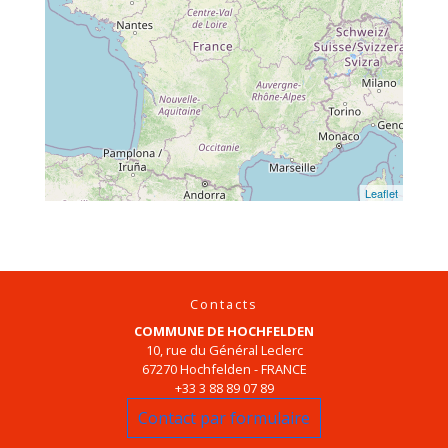
Leaflet
Contacts
COMMUNE DE HOCHFELDEN
10, rue du Général Leclerc
67270 Hochfelden - FRANCE
+33 3 88 89 07 89
Contact par formulaire