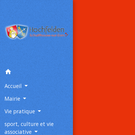
home
Accueil
Mairie
Vie pratique
sport, culture et vie
associative