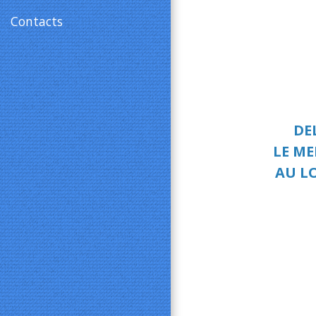
Contacts
DE
LE ME
AU L