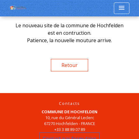
menu
Le nouveau site de la commune de Hochfelden
est en contruction.
Patience, la nouvelle mouture arrive.
Retour
Contacts
COMMUNE DE HOCHFELDEN
10, rue du Général Leclerc
67270 Hochfelden - FRANCE
+33 3 88 89 07 89
Contact par formulaire