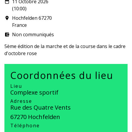
11 Octobre 2026
date_range
(10:00)
Hochfelden 67270
room
France
Non communiqués
account_balance_wallet
5ème édition de la marche et de la course dans le cadre
d'octobre rose
Coordonnées du lieu
Lieu
Complexe sportif
Adresse
Rue des Quatre Vents
67270 Hochfelden
Téléphone
-