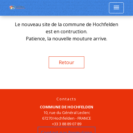
menu
Le nouveau site de la commune de Hochfelden
est en contruction.
Patience, la nouvelle mouture arrive.
Retour
Contacts
COMMUNE DE HOCHFELDEN
10, rue du Général Leclerc
67270 Hochfelden - FRANCE
+33 3 88 89 07 89
Contact par formulaire